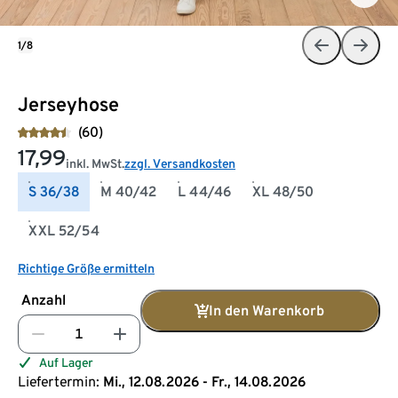
1/8
Jerseyhose
(60)
17,99
inkl. MwSt.
zzgl. Versandkosten
S 36/38
M 40/42
L 44/46
XL 48/50
XXL 52/54
Richtige Größe ermitteln
Anzahl
In den Warenkorb
Auf Lager
Liefertermin:
Mi., 12.08.2026 - Fr., 14.08.2026