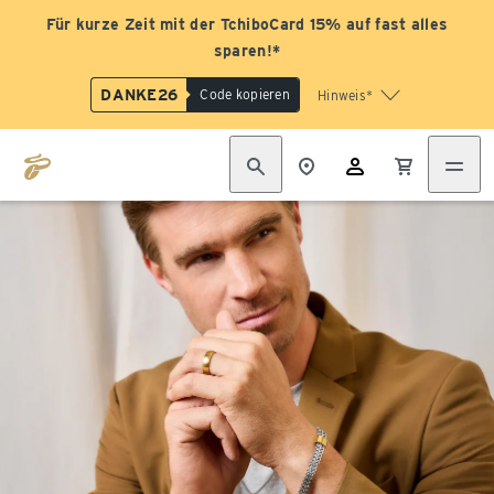
Für kurze Zeit mit der TchiboCard 15% auf fast alles
sparen!*
DANKE26
Code kopieren
Hinweis*