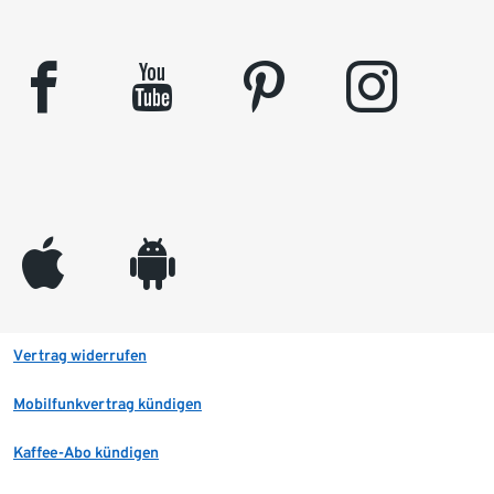
facebook
youtube
pinterest
instagram
appleinc
android
Vertrag widerrufen
Mobilfunkvertrag kündigen
Kaffee-Abo kündigen