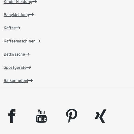
Kinderkleidung
Babykleidung
Kaffee
Kaffeemaschinen
Bettwäsche
Sportgeräte
Balkonmöbel
facebook
youtube
pinterest
xing