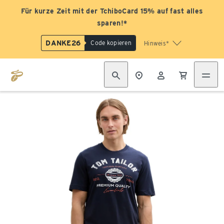
Für kurze Zeit mit der TchiboCard 15% auf fast alles
sparen!*
DANKE26
Code kopieren
Hinweis*