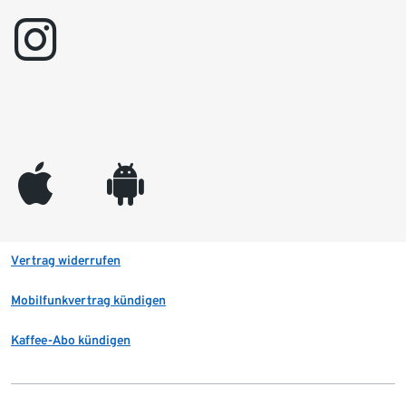
instagram
appleinc
android
Vertrag widerrufen
Mobilfunkvertrag kündigen
Kaffee-Abo kündigen