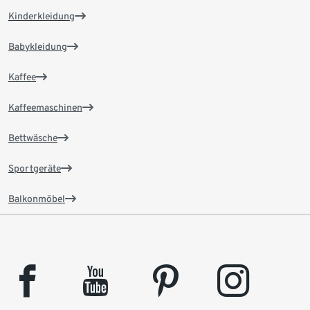
Kinderkleidung
Babykleidung
Kaffee
Kaffeemaschinen
Bettwäsche
Sportgeräte
Balkonmöbel
facebook
youtube
pinterest
instagram