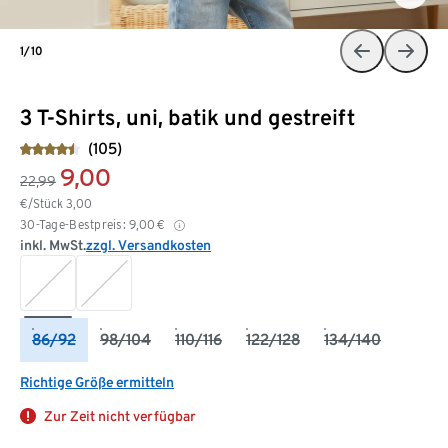
1/10
3 T-Shirts, uni, batik und gestreift
(105)
9,00
22,99
€/Stück
3,00
30-Tage-Bestpreis:
9,00
€
inkl. MwSt.
zzgl. Versandkosten
86/92
98/104
110/116
122/128
134/140
Richtige Größe ermitteln
Zur Zeit nicht verfügbar