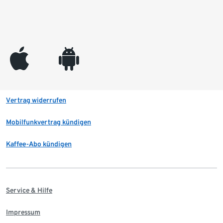
appleinc
android
Vertrag widerrufen
Mobilfunkvertrag kündigen
Kaffee-Abo kündigen
Service & Hilfe
Impressum