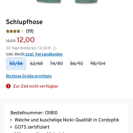
Schlupfhose
(111)
12,00
14,99
30-Tage-Bestpreis:
12,00
€
inkl. MwSt.
zzgl. Versandkosten
50/56
62/68
74/80
86/92
98/104
Richtige Größe ermitteln
Zur Zeit nicht verfügbar
Bestellnummer: 131810
Weiche und kuschelige Nicki-Qualität in Cordoptik
GOTS zertifiziert