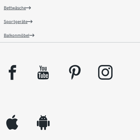
Bettwäsche
Sportgeräte
Balkonmöbel
facebook
youtube
pinterest
instagram
appleinc
android