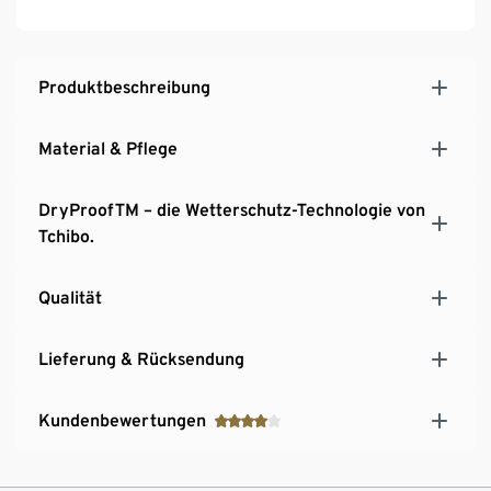
Klettverschluss
2 Reißverschlusstaschen
Wasserdichter Schneefang mit rutschhemmender
Produktbeschreibung
Gummierung
Vorgeformte Kniepartie
Material & Pflege
DryProofTM – die Wetterschutz-Technologie von
Tchibo.
Qualität
Lieferung & Rücksendung
Kundenbewertungen