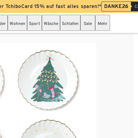
er TchiboCard 15% auf fast alles sparen!*
DANKE26
C
der
Wohnen
Sport
Wäsche
Schlafen
Sale
Mehr