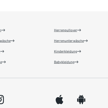
n
Herrenpullover
wäsche
Herrenunterwäsche
n
Kinderkleidung
e
Babykleidung
gram
appleinc
android