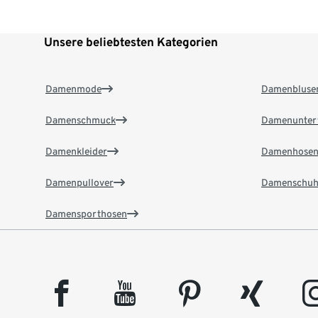
Unsere beliebtesten Kategorien
Damenmode
Damenbluse
Damenschmuck
Damenunter
Damenkleider
Damenhose
Damenpullover
Damenschuh
Damensporthosen
facebook
youtube
pinterest
xing
insta