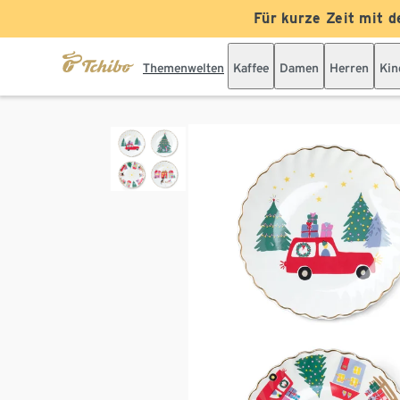
Für kurze Zeit mit d
Themenwelten
Kaffee
Damen
Herren
Kin