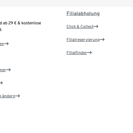
Filialabholung
d ab 29 € & kostenlose
Click & Collect
.
Filialreservierung
en
Filialfinder
ner
e ändern