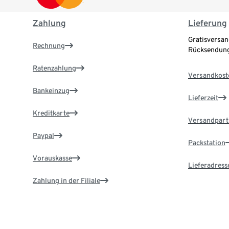
Zahlung
Lieferung
Gratisversan
Rechnung
Rücksendung
Ratenzahlung
Versandkost
Bankeinzug
Lieferzeit
Kreditkarte
Versandpart
Paypal
Packstation
Vorauskasse
Lieferadress
Zahlung in der Filiale