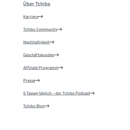
Über Tchibo
Karriere
Tchibo Community
Nachhaltigkeit
Geschäftskunden
Affiliate Programm
Presse
5 Tassen täglich – der Tchibo Podcast
Tchibo Blog