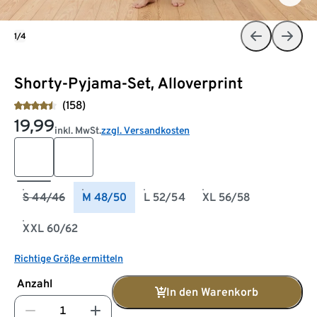
1/4
Shorty-Pyjama-Set, Alloverprint
(158)
19,99
inkl. MwSt.
zzgl. Versandkosten
S 44/46
M 48/50
L 52/54
XL 56/58
XXL 60/62
Richtige Größe ermitteln
Anzahl
In den Warenkorb