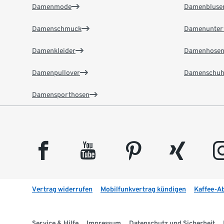
Damenmode
Damenbluse
Damenschmuck
Damenunter
Damenkleider
Damenhose
Damenpullover
Damenschuh
Damensporthosen
facebook
youtube
pinterest
xing
insta
Vertrag widerrufen
Mobilfunkvertrag kündigen
Kaffee-A
Service & Hilfe
Impressum
Datenschutz und Sicherheit