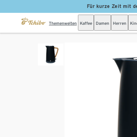
Für kurze Zeit mit d
Themenwelten
Kaffee
Damen
Herren
Kin