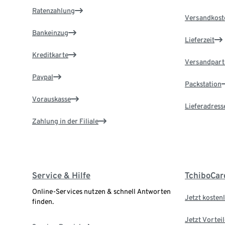
Ratenzahlung
Versandkost
Bankeinzug
Lieferzeit
Kreditkarte
Versandpart
Paypal
Packstation
Vorauskasse
Lieferadress
Zahlung in der Filiale
Service & Hilfe
TchiboCar
Online-Services nutzen & schnell Antworten
Jetzt kostenl
finden.
Jetzt Vortei