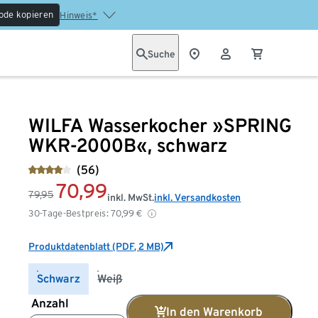
ode kopieren
Hinweis*
Suche
WILFA Wasserkocher »SPRING
WKR-2000B«, schwarz
(56)
70,99
79,95
inkl. MwSt.
inkl. Versandkosten
30-Tage-Bestpreis:
70,99
€
Produktdatenblatt (PDF, 2 MB)
Schwarz
Weiß
Anzahl
In den Warenkorb