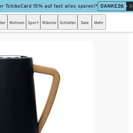
er TchiboCard 15% auf fast alles sparen!*
DANKE26
C
der
Wohnen
Sport
Wäsche
Schlafen
Sale
Mehr