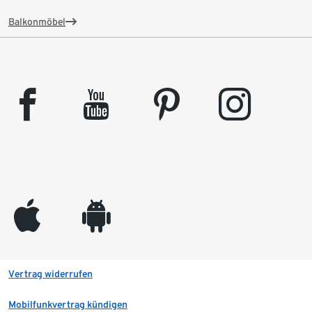
Balkonmöbel
facebook
youtube
pinterest
instagram
appleinc
android
Vertrag widerrufen
Mobilfunkvertrag kündigen