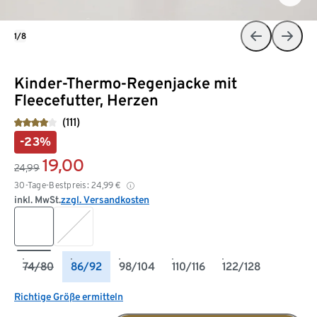
1/8
Kinder-Thermo-Regenjacke mit
Fleecefutter, Herzen
(111)
-23%
19,00
24,99
30-Tage-Bestpreis:
24,99
€
inkl. MwSt.
zzgl. Versandkosten
74/80
86/92
98/104
110/116
122/128
Richtige Größe ermitteln