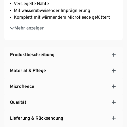
Versiegelte Nähte
Mit wasserabweisender Imprägnierung
Komplett mit wärmendem Microfleece gefüttert
Dekorative Reflektor-Elemente
Mehr anzeigen
Abknöpfbare Kapuze
Front-Reißverschluss mit Windschutzleiste und
Kinnschutz
Ärmelenden mit elastischer Stulpe
Produktbeschreibung
Beschreibbares Namensschild
2 seitliche Eingrifftaschen
Material & Pflege
Microfleece
Qualität
Lieferung & Rücksendung