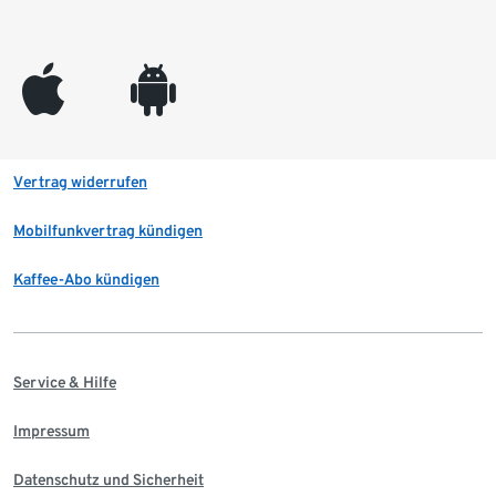
appleinc
android
Vertrag widerrufen
Mobilfunkvertrag kündigen
Kaffee-Abo kündigen
Service & Hilfe
Impressum
Datenschutz und Sicherheit