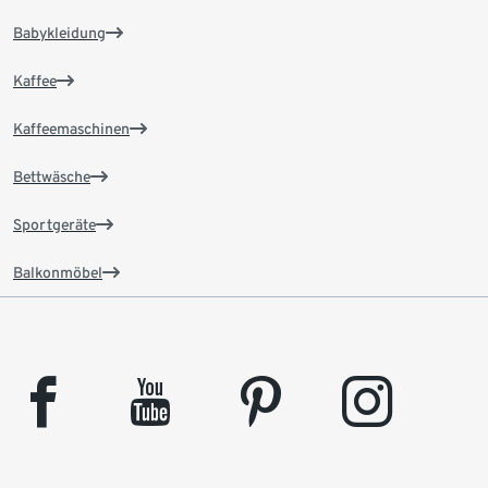
Babykleidung
Kaffee
Kaffeemaschinen
Bettwäsche
Sportgeräte
Balkonmöbel
facebook
youtube
pinterest
instagram