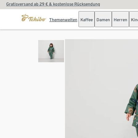
Gratisversand ab 29 € & kostenlose Rücksendung
Themenwelten
Kaffee
Damen
Herren
Kin