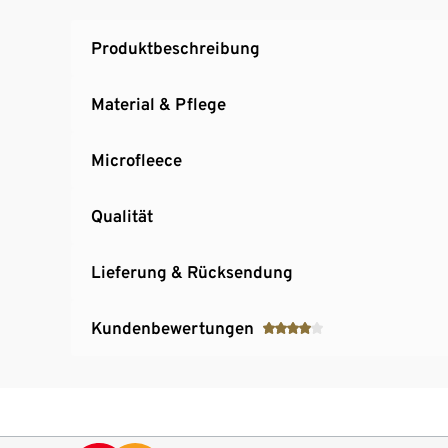
Ärmelenden mit elastischer Stulpe
Beschreibbares Namensschild
Produktbeschreibung
2 seitliche Eingrifftaschen
Material & Pflege
Microfleece
Qualität
Lieferung & Rücksendung
Kundenbewertungen