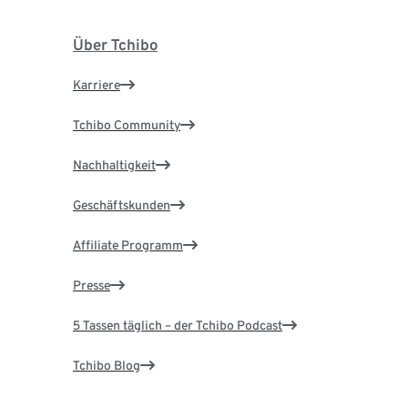
Über Tchibo
Karriere
Tchibo Community
Nachhaltigkeit
Geschäftskunden
Affiliate Programm
Presse
5 Tassen täglich – der Tchibo Podcast
Tchibo Blog