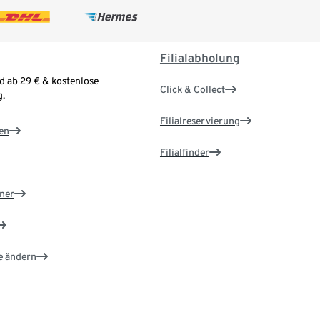
Filialabholung
d ab 29 € & kostenlose
Click & Collect
.
Filialreservierung
en
Filialfinder
ner
e ändern