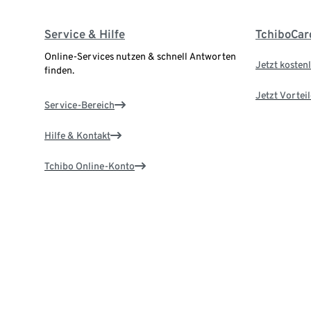
Service & Hilfe
TchiboCar
Online-Services nutzen & schnell Antworten
Jetzt kostenl
finden.
Jetzt Vortei
Service-Bereich
Hilfe & Kontakt
Tchibo Online-Konto