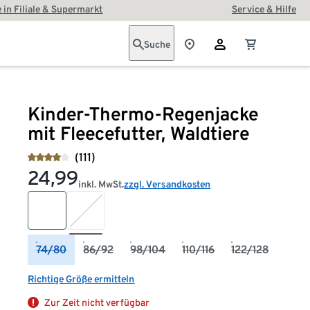
 in Filiale & Supermarkt
Service & Hilfe
Suche
Kinder-Thermo-Regenjacke
mit Fleecefutter, Waldtiere
(111)
24,99
inkl. MwSt.
zzgl. Versandkosten
74/80
86/92
98/104
110/116
122/128
Richtige Größe ermitteln
Zur Zeit nicht verfügbar