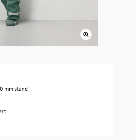
000 mm stand
ert
nd Kinnschutz