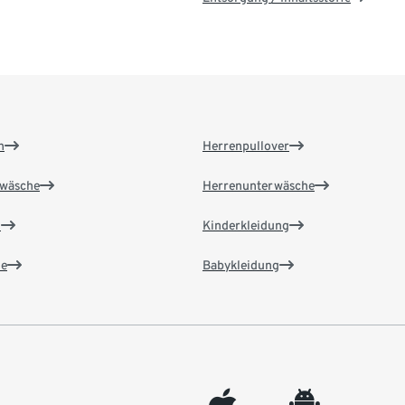
n
Herrenpullover
wäsche
Herrenunterwäsche
n
Kinderkleidung
e
Babykleidung