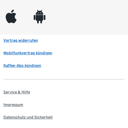
appleinc
android
Vertrag widerrufen
Mobilfunkvertrag kündigen
Kaffee-Abo kündigen
Service & Hilfe
Impressum
Datenschutz und Sicherheit