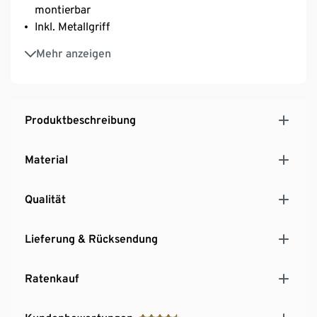
montierbar
Inkl. Metallgriff
Oberflächen mit hochwertiger, strapazierfähiger
Mehr anzeigen
Pulverbeschichtung
Kunststofffüße höhenverstellbar für einen festen
Stand auch auf unebenen Flächen
Vielseitig einsetzbar – z.B. im Wohnzimmer, im Büro
Produktbeschreibung
oder im Home-Office
Material
Qualität
Lieferung & Rücksendung
Ratenkauf