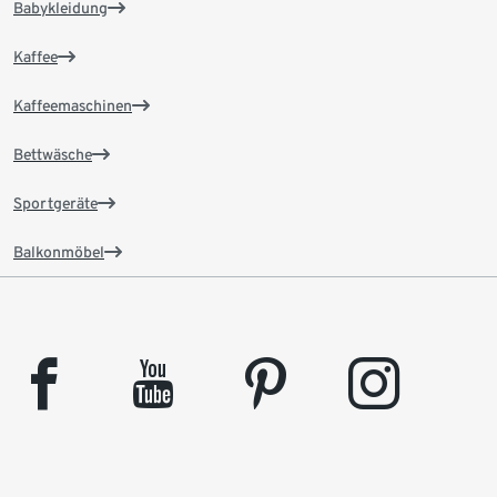
Babykleidung
Kaffee
Kaffeemaschinen
Bettwäsche
Sportgeräte
Balkonmöbel
facebook
youtube
pinterest
instagram