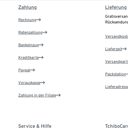
Zahlung
Lieferung
Gratisversan
Rechnung
Rücksendung
Ratenzahlung
Versandkost
Bankeinzug
Lieferzeit
Kreditkarte
Versandpart
Paypal
Packstation
Vorauskasse
Lieferadress
Zahlung in der Filiale
Service & Hilfe
TchiboCar