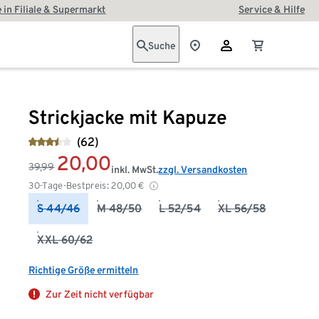
 in Filiale & Supermarkt
Service & Hilfe
Suche
Strickjacke mit Kapuze
(62)
20,00
39,99
inkl. MwSt.
zzgl. Versandkosten
30-Tage-Bestpreis:
20,00
€
S 44/46
M 48/50
L 52/54
XL 56/58
XXL 60/62
Richtige Größe ermitteln
Zur Zeit nicht verfügbar