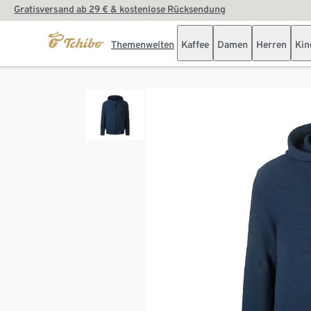
Gratisversand ab 29 € & kostenlose Rücksendung
Themenwelten
Kaffee
Damen
Herren
Kin