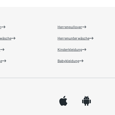
n
Herrenpullover
wäsche
Herrenunterwäsche
n
Kinderkleidung
e
Babykleidung
appleinc
android