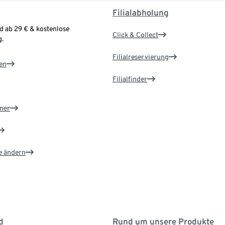
Filialabholung
d ab 29 € & kostenlose
Click & Collect
.
Filialreservierung
en
Filialfinder
ner
e ändern
d
Rund um unsere Produkte