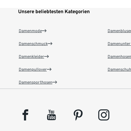
Unsere beliebtesten Kategorien
Damenmode
Damenbluse
Damenschmuck
Damenunter
Damenkleider
Damenhose
Damenpullover
Damenschuh
Damensporthosen
facebook
youtube
pinterest
instagram