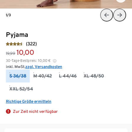
1/3
Pyjama
(322)
10,00
19,99
30-Tage-Bestpreis:
10,00
€
inkl. MwSt.
zzgl. Versandkosten
S 36/38
M 40/42
L 44/46
XL 48/50
XXL 52/54
Richtige Größe ermitteln
Zur Zeit nicht verfügbar