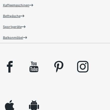
Kaffeemaschinen
Bettwäsche
Sportgeräte
Balkonmöbel
facebook
youtube
pinterest
instagram
appleinc
android