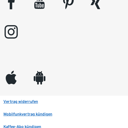
facebook
youtube
pinterest
xing
instagram
appleinc
android
Vertrag widerrufen
Mobilfunkvertrag kündigen
Kaffee-Abo kündigen