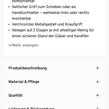
kombinierbar
Seitlicher Griff zum Schieben oder als
Handtuchhalter ‒ wahlweise links oder rechts
montierbar
Verchromtes Metallgestell und Knaufgriff
Ablagen auf 2 Etagen je mit allseitiger Reling für
einen sicheren Stand der Gläser und Karaffen
Oberflächen mit hochwertiger, strapazierfähiger
Mehr anzeigen
Pulverbeschichtung in matter Optik
Schublade mit Push-to-Open-Funktion
Inkl. 4 Rollen, 2 davon feststellbar
Produktbeschreibung
Material & Pflege
Qualität
Lieferung & Rücksendung