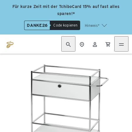
Für kurze Zeit mit der TchiboCard 15% auf fast alles
sparen!*
DANKE26
Code kopieren
Hinweis*