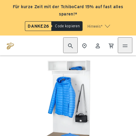
Für kurze Zeit mit der TchiboCard 15% auf fast alles
sparen!*
DANKE26
Code kopieren
Hinweis*