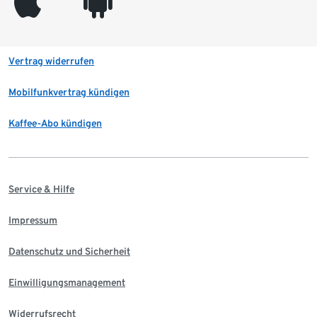
appleinc
android
Vertrag widerrufen
Mobilfunkvertrag kündigen
Kaffee-Abo kündigen
Service & Hilfe
Impressum
Datenschutz und Sicherheit
Einwilligungsmanagement
Widerrufsrecht