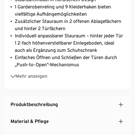
1 Garderobenreling und 9 Kleiderhaken bieten
vielfältige Aufhängemöglichkeiten
Zusätzlicher Stauraum in 2 offenen Ablagefächern
und hinter 2 Türfächern
Individuell anpassbarer Stauraum – hinter jeder Tür
1 2-fach höhenverstellbarer Einlegeboden, ideal
auch als Ergänzung zum Schuhschrank
Einfaches Öffnen und Schließen der Türen durch
„Push-to-Open“-Mechanismus
Türen mit Klickscharnieren – einfache Montage im
Mehr anzeigen
Handumdrehen
Hochwertiger und strapazierfähiger
Sitzpolsterbezug – hält mindestens 20.000
Scheuertouren stand
Produktbeschreibung
Untergestell und Füße aus Eschen-Massivholz
Ein Element unserer Nordic-Serie in klarem,
Material & Pflege
skandinavischem Design
Für den Flur, den Eingangsbereich oder das