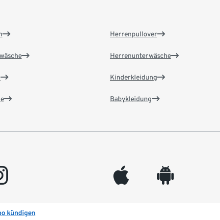
n
Herrenpullover
wäsche
Herrenunterwäsche
n
Kinderkleidung
e
Babykleidung
gram
appleinc
android
bo kündigen