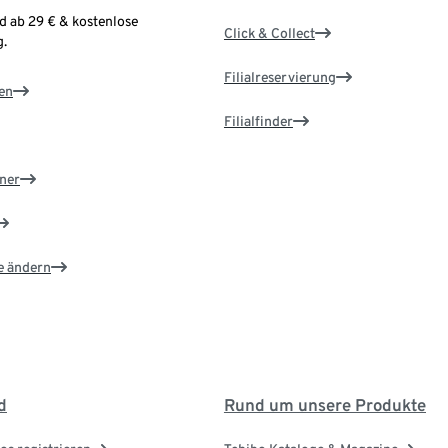
d ab 29 € & kostenlose
Click & Collect
.
Filialreservierung
en
Filialfinder
ner
e ändern
d
Rund um unsere Produkte