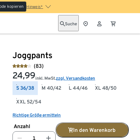
ode kopieren
Hinweis*
Suche
Joggpants
(83)
24,99
inkl. MwSt.
zzgl. Versandkosten
S 36/38
M 40/42
L 44/46
XL 48/50
XXL 52/54
Richtige Größe ermitteln
Anzahl
In den Warenkorb