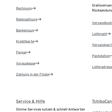
Gratisversan
Rechnung
Rücksendung
Ratenzahlung
Versandkost
Bankeinzug
Lieferzeit
Kreditkarte
Versandpart
Paypal
Packstation
Vorauskasse
Lieferadress
Zahlung in der Filiale
Service & Hilfe
TchiboCar
Online-Services nutzen & schnell Antworten