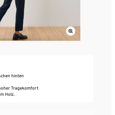
schen hinten
, hoher Tragekomfort
em Holz.