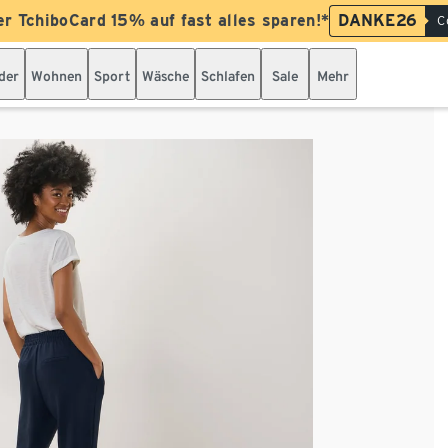
er TchiboCard 15% auf fast alles sparen!*
DANKE26
C
der
Wohnen
Sport
Wäsche
Schlafen
Sale
Mehr