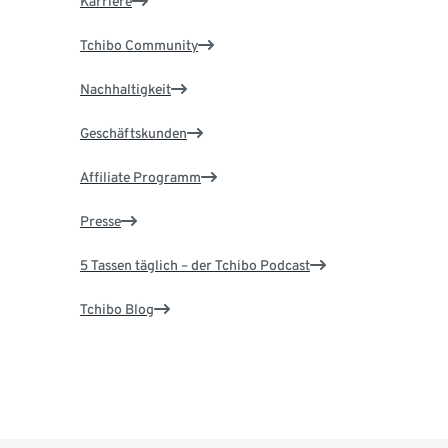
Karriere
Tchibo Community
Nachhaltigkeit
Geschäftskunden
Affiliate Programm
Presse
5 Tassen täglich – der Tchibo Podcast
Tchibo Blog