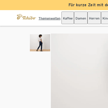
Für kurze Zeit mit d
Themenwelten
Kaffee
Damen
Herren
Kin