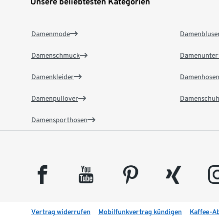
Unsere beliebtesten Kategorien
Damenmode
Damenbluse
Damenschmuck
Damenunter
Damenkleider
Damenhose
Damenpullover
Damenschuh
Damensporthosen
facebook
youtube
pinterest
xing
insta
Vertrag widerrufen
Mobilfunkvertrag kündigen
Kaffee-A