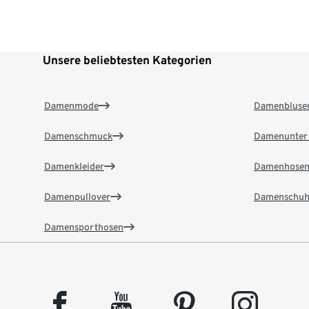
Unsere beliebtesten Kategorien
Damenmode
Damenbluse
Damenschmuck
Damenunter
Damenkleider
Damenhose
Damenpullover
Damenschuh
Damensporthosen
facebook
youtube
pinterest
instagram