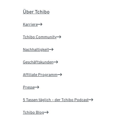
Über Tchibo
Karriere
Tchibo Community
Nachhaltigkeit
Geschäftskunden
Affiliate Programm
Presse
5 Tassen täglich – der Tchibo Podcast
Tchibo Blog