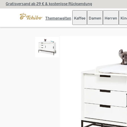
Gratisversand ab 29 € & kostenlose Rücksendung
Themenwelten
Kaffee
Damen
Herren
Kin