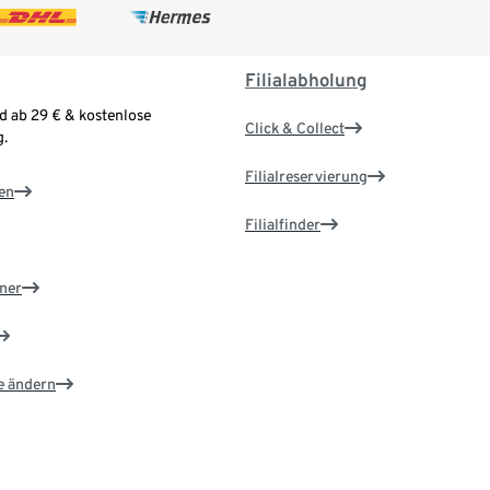
Filialabholung
d ab 29 € & kostenlose
Click & Collect
.
Filialreservierung
en
Filialfinder
ner
e ändern