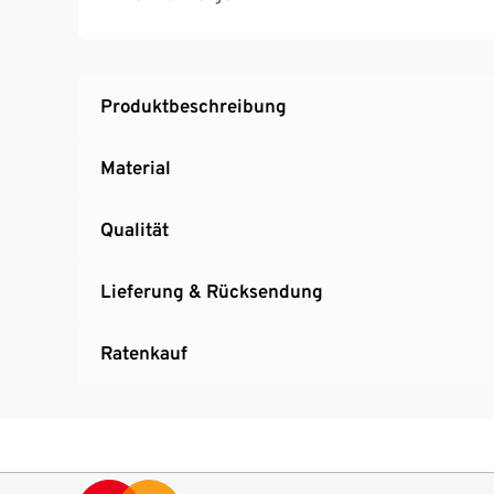
Wickelhöhe ca. 89 cm
Wickelkommode empfohlen für Kinder von 0
Weißer Korpus mit anthrazitfarbenem Sockel
Produktbeschreibung
Material
Qualität
Lieferung & Rücksendung
Ratenkauf