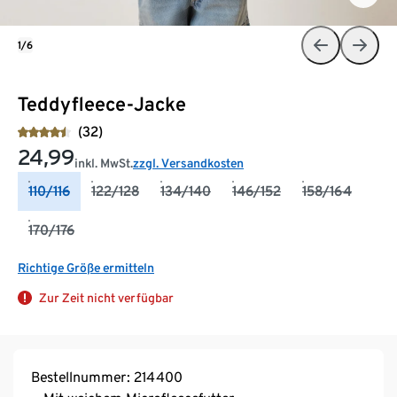
1/6
Teddyfleece-Jacke
(32)
24,99
inkl. MwSt.
zzgl. Versandkosten
110/116
122/128
134/140
146/152
158/164
170/176
Richtige Größe ermitteln
Zur Zeit nicht verfügbar
Bestellnummer: 214400