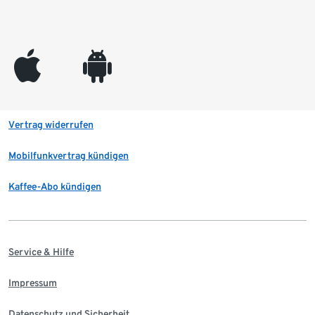
appleinc
android
Vertrag widerrufen
Mobilfunkvertrag kündigen
Kaffee-Abo kündigen
Service & Hilfe
Impressum
Datenschutz und Sicherheit