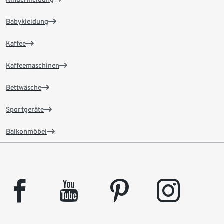
Babykleidung
Kaffee
Kaffeemaschinen
Bettwäsche
Sportgeräte
Balkonmöbel
facebook
youtube
pinterest
instagram