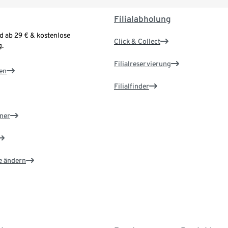
Filialabholung
d ab 29 € & kostenlose
Click & Collect
.
Filialreservierung
en
Filialfinder
ner
e ändern