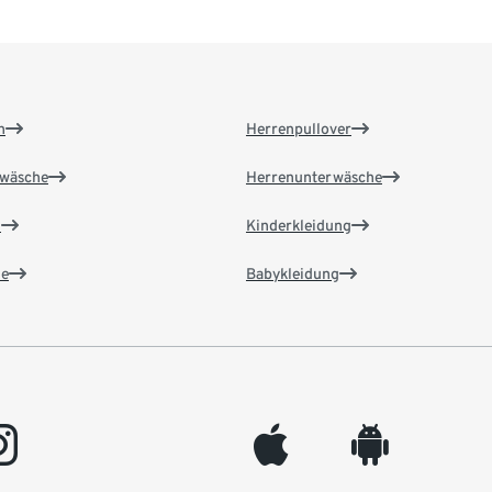
n
Herrenpullover
wäsche
Herrenunterwäsche
n
Kinderkleidung
e
Babykleidung
gram
appleinc
android