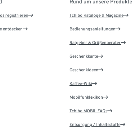
d
Rund um unsere Produkte
os registrieren
Tchibo Kataloge & Magazine
le entdecken
Bedienungsanleitungen
Ratgeber & Größenberater
Geschenkkarte
Geschenkideen
Kaffee-Wiki
Mobilfunklexikon
Tchibo MOBIL FAQs
Entsorgung / Inhaltsstoffe