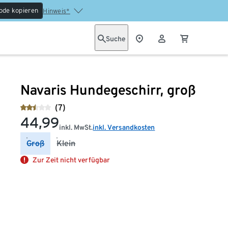
ode kopieren
Hinweis*
Suche
Navaris Hundegeschirr, groß
(7)
44,99
inkl. MwSt.
inkl. Versandkosten
Groß
Klein
Zur Zeit nicht verfügbar