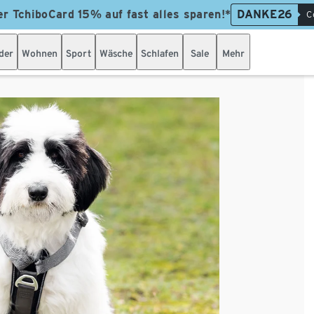
er TchiboCard 15% auf fast alles sparen!*
DANKE26
C
der
Wohnen
Sport
Wäsche
Schlafen
Sale
Mehr