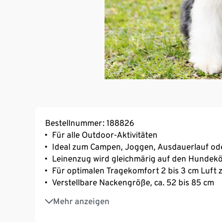
Bestellnummer: 188826
Für alle Outdoor-Aktivitäten
Ideal zum Campen, Joggen, Ausdauerlauf o
Leinenzug wird gleichmärig auf den Hundekör
Für optimalen Tragekomfort 2 bis 3 cm Luft 
Verstellbare Nackengröße, ca. 52 bis 85 cm
Verstellbare Brustgröße, ca. 63,5 bis 86,5 cm
Mehr anzeigen
2 Taschen
Hellgraue Muster für bessere Sichtbarkeit i