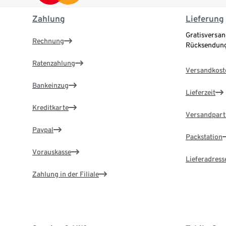
Zahlung
Lieferung
Gratisversan
Rechnung
Rücksendung
Ratenzahlung
Versandkost
Bankeinzug
Lieferzeit
Kreditkarte
Versandpart
Paypal
Packstation
Vorauskasse
Lieferadress
Zahlung in der Filiale