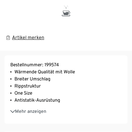
Artikel merken
Bestellnummer: 199574
Wärmende Qualität mit Wolle
Breiter Umschlag
Rippstruktur
One Size
Antistatik-Ausrüstung
Mit Elasthan: formbeständig, perfekter Sitz, hoher
Mehr anzeigen
Tragekomfort
Diese Mütze beinhaltet 5% RWS-zertifizierte Wolle,
zertifiziert durch CU 809415