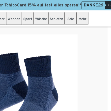
er TchiboCard 15% auf fast alles sparen!*
DANKE26
C
der
Wohnen
Sport
Wäsche
Schlafen
Sale
Mehr