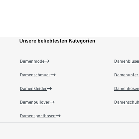
Unsere beliebtesten Kategorien
Damenmode
Damenbluse
Damenschmuck
Damenunter
Damenkleider
Damenhose
Damenpullover
Damenschuh
Damensporthosen