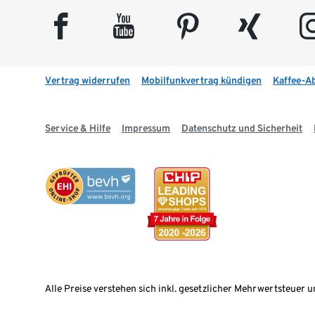
facebook
youtube
pinterest
xing
insta
Vertrag widerrufen
Mobilfunkvertrag kündigen
Kaffee-A
Service & Hilfe
Impressum
Datenschutz und Sicherheit
Alle Preise verstehen sich inkl. gesetzlicher Mehrwertsteuer u