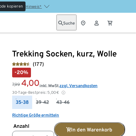
ode kopieren
Hinweis*
Suche
Trekking Socken, kurz, Wolle
(177)
-20%
4,00
7,99
inkl. MwSt.
zzgl. Versandkosten
30-Tage-Bestpreis:
5,00
€
35-38
39-42
43-46
Richtige Größe ermitteln
Anzahl
In den Warenkorb