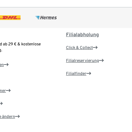
Filialabholung
d ab 29 € & kostenlose
Click & Collect
.
Filialreservierung
en
Filialfinder
ner
e ändern