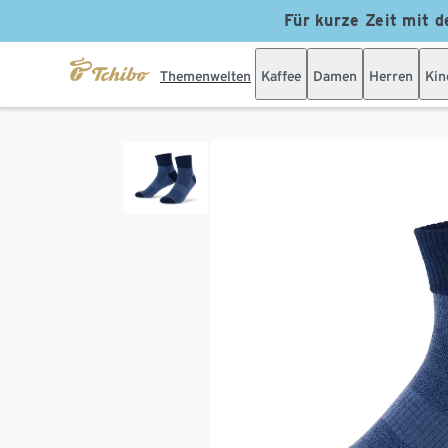
Für kurze Zeit mit d
Themenwelten
Kaffee
Damen
Herren
Kin