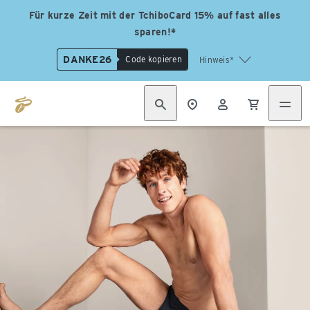
Für kurze Zeit mit der TchiboCard 15% auf fast alles
sparen!*
DANKE26
Code kopieren
Hinweis*