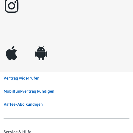
instagram
appleinc
android
Vertrag widerrufen
Mobilfunkvertrag kündigen
Kaffee-Abo kündigen
Service & Hilfe