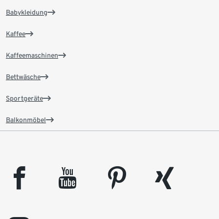
Babykleidung
Kaffee
Kaffeemaschinen
Bettwäsche
Sportgeräte
Balkonmöbel
facebook
youtube
pinterest
xing