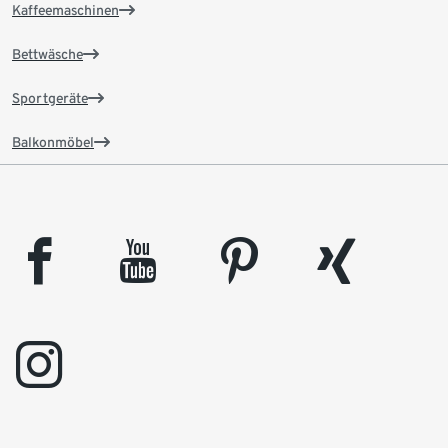
Kaffeemaschinen
Bettwäsche
Sportgeräte
Balkonmöbel
facebook
youtube
pinterest
xing
instagram