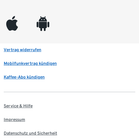
appleinc
android
Vertrag widerrufen
Mobilfunkvertrag kündigen
Kaffee-Abo kündigen
Service & Hilfe
Impressum
Datenschutz und Sicherheit