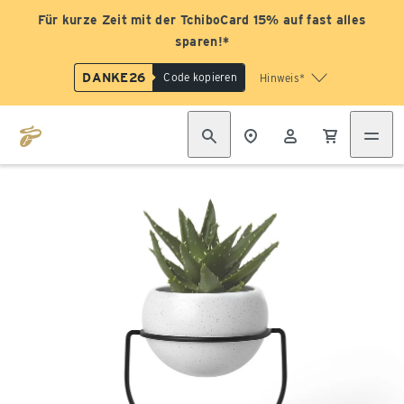
Für kurze Zeit mit der TchiboCard 15% auf fast alles
sparen!*
DANKE26
Code kopieren
Hinweis*