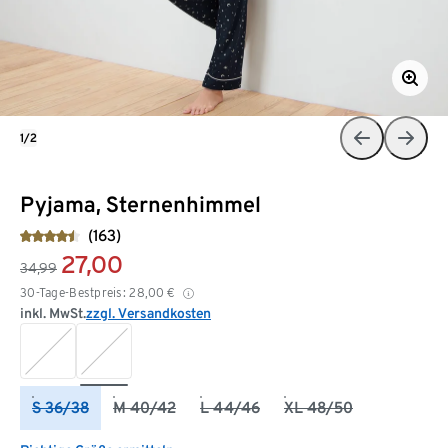
1/2
Pyjama, Sternenhimmel
(163)
27,00
34,99
30-Tage-Bestpreis:
28,00
€
inkl. MwSt.
zzgl. Versandkosten
S 36/38
M 40/42
L 44/46
XL 48/50