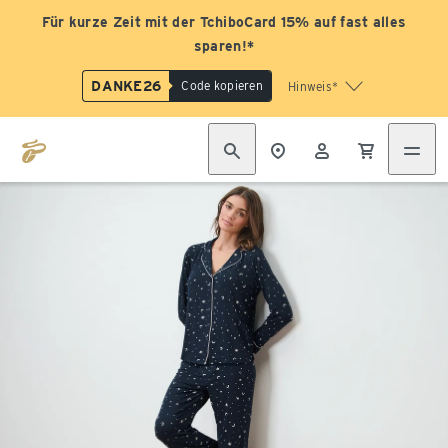
Für kurze Zeit mit der TchiboCard 15% auf fast alles
sparen!*
DANKE26
Code kopieren
Hinweis*