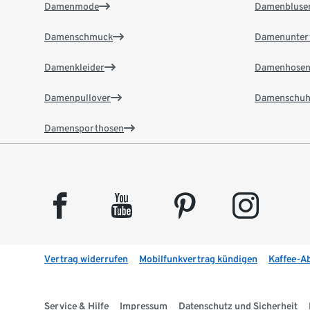
Damenmode
Damenbluse
Damenschmuck
Damenunter
Damenkleider
Damenhose
Damenpullover
Damenschuh
Damensporthosen
facebook
youtube
pinterest
instagram
Vertrag widerrufen
Mobilfunkvertrag kündigen
Kaffee-A
Service & Hilfe
Impressum
Datenschutz und Sicherheit