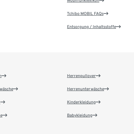
Mobilfunklexikon
Tchibo MOBIL FAQs
Entsorgung / Inhaltsstoffe
n
Herrenpullover
wäsche
Herrenunterwäsche
n
Kinderkleidung
e
Babykleidung