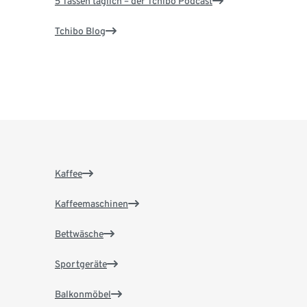
5 Tassen täglich – der Tchibo Podcast
Tchibo Blog
Kaffee
Kaffeemaschinen
Bettwäsche
Sportgeräte
Balkonmöbel