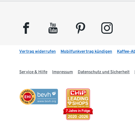
facebook
youtube
pinterest
instagram
Vertrag widerrufen
Mobilfunkvertrag kündigen
Kaffee-A
Service & Hilfe
Impressum
Datenschutz und Sicherheit