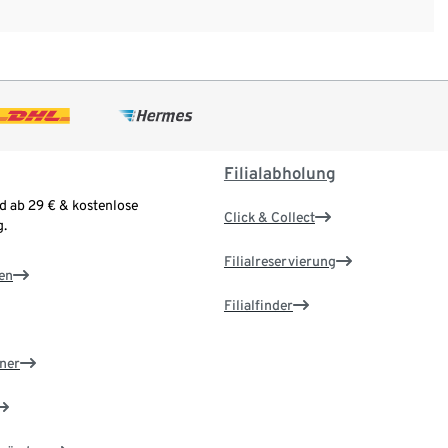
Filialabholung
d ab 29 € & kostenlose
Click & Collect
.
Filialreservierung
en
Filialfinder
ner