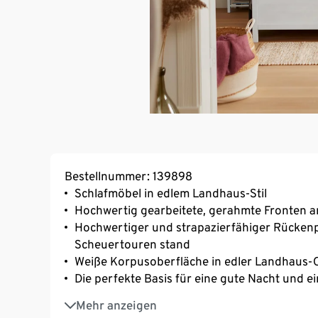
Bestellnummer: 139898
Schlafmöbel in edlem Landhaus-Stil
Hochwertig gearbeitete, gerahmte Fronten a
Hochwertiger und strapazierfähiger Rücken
Scheuertouren stand
Weiße Korpusoberfläche in edler Landhaus-Op
Die perfekte Basis für eine gute Nacht und 
Klassische Stollenbauweise
Mehr anzeigen
Zeitloses Design – fügt sich harmonisch in je