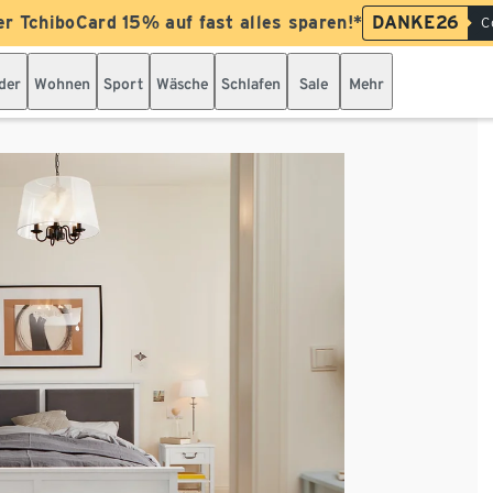
er TchiboCard 15% auf fast alles sparen!*
DANKE26
C
der
Wohnen
Sport
Wäsche
Schlafen
Sale
Mehr