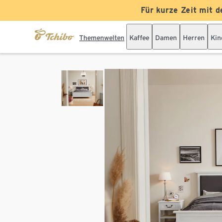
Für kurze Zeit mit d
Themenwelten
Kaffee
Damen
Herren
Kin