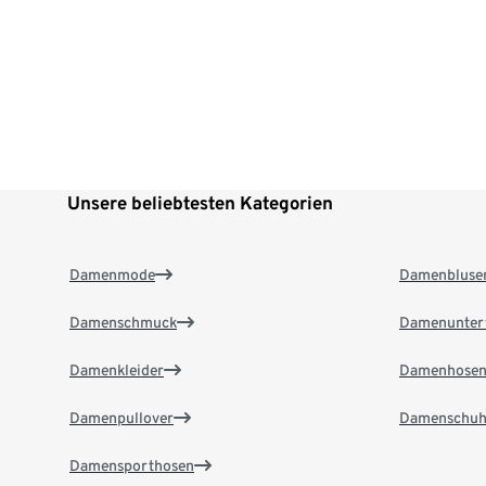
Unsere beliebtesten Kategorien
Damenmode
Damenbluse
Damenschmuck
Damenunter
Damenkleider
Damenhose
Damenpullover
Damenschuh
Damensporthosen