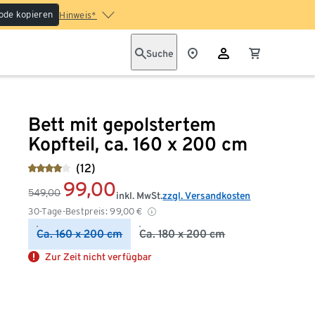
ode kopieren
Hinweis*
Suche
Bett mit gepolstertem
Kopfteil, ca. 160 x 200 cm
(12)
99,00
549,00
inkl. MwSt.
zzgl. Versandkosten
30-Tage-Bestpreis:
99,00
€
Ca. 160 x 200 cm
Ca. 180 x 200 cm
Zur Zeit nicht verfügbar