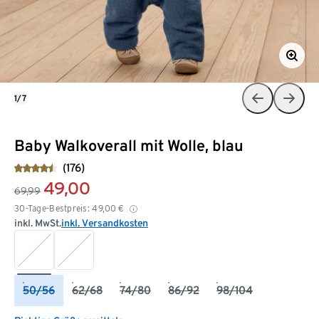
1/7
Baby Walkoverall mit Wolle, blau
(176)
49,00
69,99
30-Tage-Bestpreis:
49,00
€
inkl. MwSt.
inkl. Versandkosten
50/56
62/68
74/80
86/92
98/104