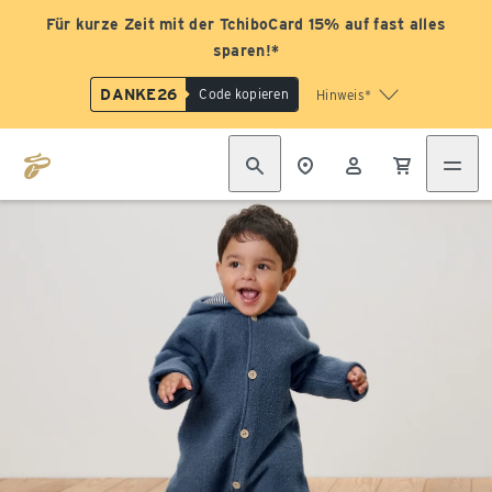
Für kurze Zeit mit der TchiboCard 15% auf fast alles
sparen!*
DANKE26
Code kopieren
Hinweis*