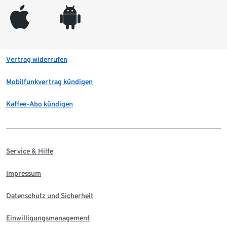
appleinc
android
Vertrag widerrufen
Mobilfunkvertrag kündigen
Kaffee-Abo kündigen
Service & Hilfe
Impressum
Datenschutz und Sicherheit
Einwilligungsmanagement