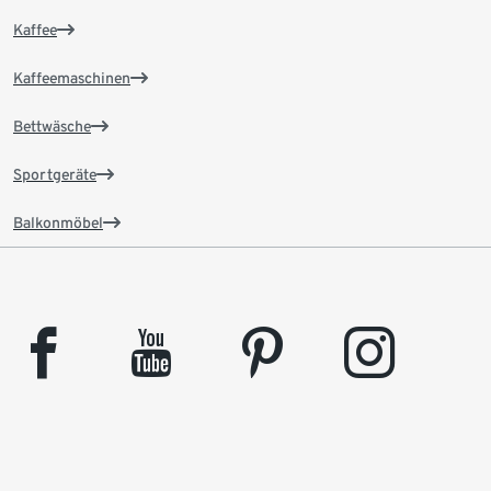
Kaffee
Kaffeemaschinen
Bettwäsche
Sportgeräte
Balkonmöbel
facebook
youtube
pinterest
instagram