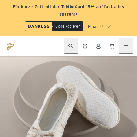
Für kurze Zeit mit der TchiboCard 15% auf fast alles
sparen!*
DANKE26
Code kopieren
Hinweis*