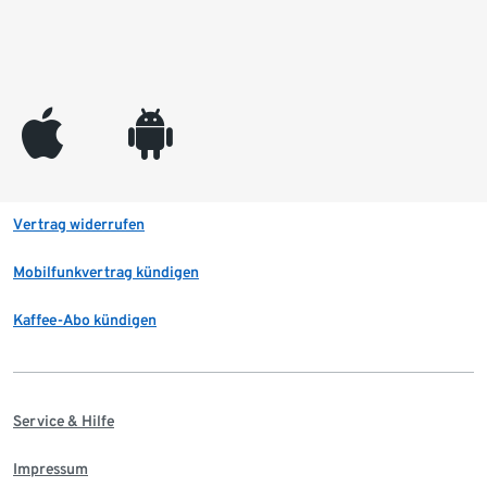
appleinc
android
Vertrag widerrufen
Mobilfunkvertrag kündigen
Kaffee-Abo kündigen
Service & Hilfe
Impressum