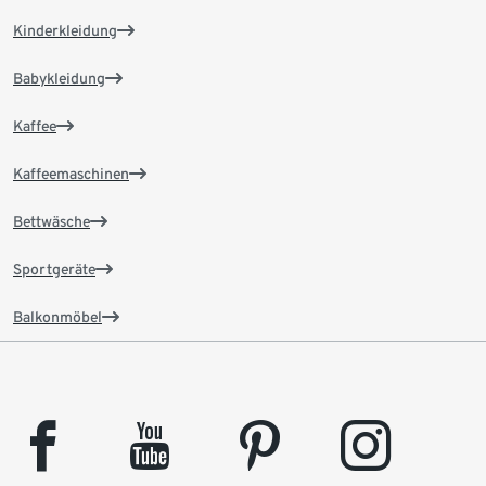
Kinderkleidung
Babykleidung
Kaffee
Kaffeemaschinen
Bettwäsche
Sportgeräte
Balkonmöbel
facebook
youtube
pinterest
instagram