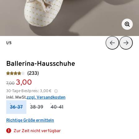
1/5
Ballerina-Hausschuhe
(233)
3,00
7,00
30-Tage-Bestpreis:
3,00
€
inkl. MwSt.
zzgl. Versandkosten
36-37
38-39
40-41
Richtige Größe ermitteln
Zur Zeit nicht verfügbar