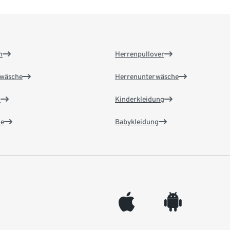
n
Herrenpullover
wäsche
Herrenunterwäsche
n
Kinderkleidung
e
Babykleidung
appleinc
android