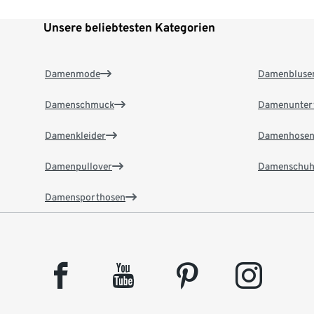
Unsere beliebtesten Kategorien
Damenmode
Damenbluse
Damenschmuck
Damenunter
Damenkleider
Damenhose
Damenpullover
Damenschuh
Damensporthosen
facebook
youtube
pinterest
instagram