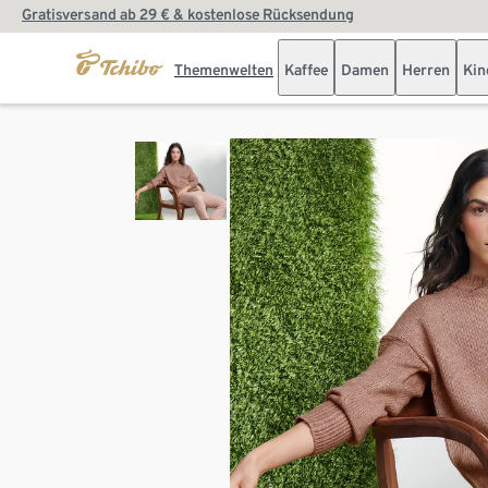
Gratisversand ab 29 € & kostenlose Rücksendung
Themenwelten
Kaffee
Damen
Herren
Kin