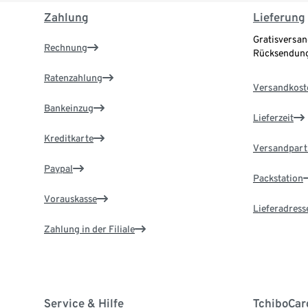
Zahlung
Lieferung
Gratisversan
Rechnung
Rücksendung
Ratenzahlung
Versandkost
Bankeinzug
Lieferzeit
Kreditkarte
Versandpart
Paypal
Packstation
Vorauskasse
Lieferadress
Zahlung in der Filiale
Service & Hilfe
TchiboCar