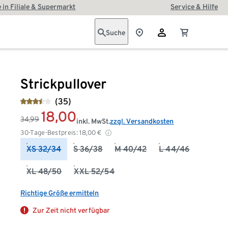
 in Filiale & Supermarkt
Service & Hilfe
Suche
Strickpullover
(35)
18,00
34,99
inkl. MwSt.
zzgl. Versandkosten
30-Tage-Bestpreis:
18,00
€
XS 32/34
S 36/38
M 40/42
L 44/46
XL 48/50
XXL 52/54
Richtige Größe ermitteln
Zur Zeit nicht verfügbar