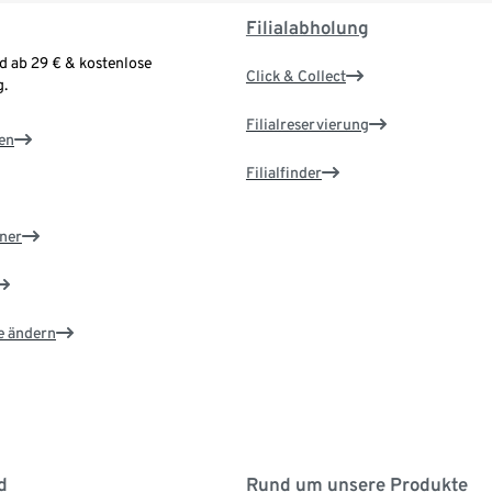
Filialabholung
d ab 29 € & kostenlose
Click & Collect
.
Filialreservierung
en
Filialfinder
ner
e ändern
d
Rund um unsere Produkte