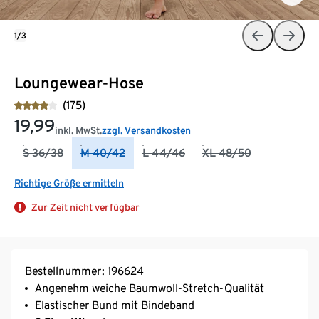
1/3
Loungewear-Hose
(175)
19,99
inkl. MwSt.
zzgl. Versandkosten
S 36/38
M 40/42
L 44/46
XL 48/50
Richtige Größe ermitteln
Zur Zeit nicht verfügbar
Bestellnummer: 196624
Angenehm weiche Baumwoll-Stretch-Qualität
Elastischer Bund mit Bindeband