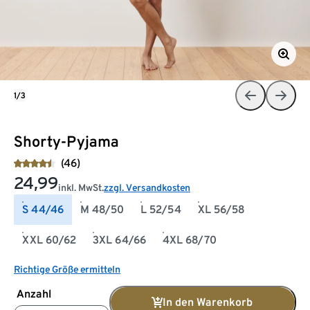
1/3
Shorty-Pyjama
(46)
24,99
inkl. MwSt.
zzgl. Versandkosten
S 44/46
M 48/50
L 52/54
XL 56/58
XXL 60/62
3XL 64/66
4XL 68/70
Richtige Größe ermitteln
Anzahl
In den Warenkorb