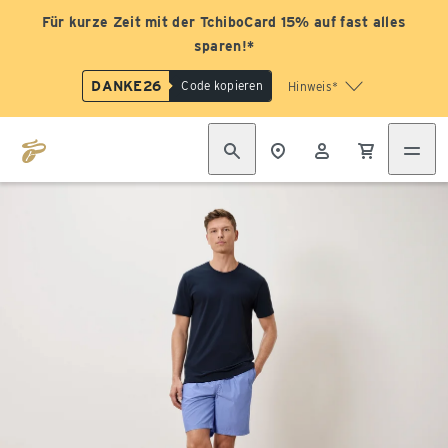
Für kurze Zeit mit der TchiboCard 15% auf fast alles
sparen!*
DANKE26
Code kopieren
Hinweis*