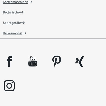
Kaffeemaschinen
Bettwäsche
Sportgeräte
Balkonmöbel
facebook
youtube
pinterest
xing
instagram