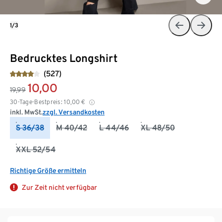
1/3
Bedrucktes Longshirt
(527)
10,00
19,99
30-Tage-Bestpreis:
10,00
€
inkl. MwSt.
zzgl. Versandkosten
S 36/38
M 40/42
L 44/46
XL 48/50
XXL 52/54
Richtige Größe ermitteln
Zur Zeit nicht verfügbar