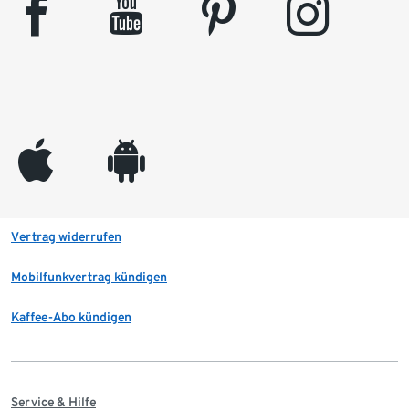
facebook
youtube
pinterest
instagram
appleinc
android
Vertrag widerrufen
Mobilfunkvertrag kündigen
Kaffee-Abo kündigen
Service & Hilfe