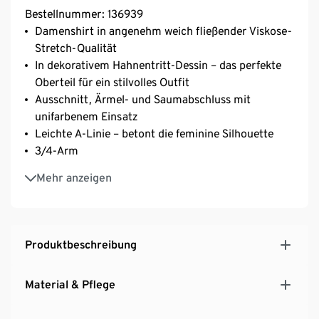
Bestellnummer: 136939
Damenshirt in angenehm weich fließender Viskose-
Stretch-Qualität
In dekorativem Hahnentritt-Dessin – das perfekte
Oberteil für ein stilvolles Outfit
Ausschnitt, Ärmel- und Saumabschluss mit
unifarbenem Einsatz
Leichte A-Linie – betont die feminine Silhouette
3/4-Arm
Leichter U-Boot-Ausschnitt
Mehr anzeigen
Mit Elasthan: formbeständig, perfekter Sitz, hoher
Tragekomfort
Ideal in Kombination mit eng anliegenden Hosen
wie Leggings
Produktbeschreibung
Material & Pflege