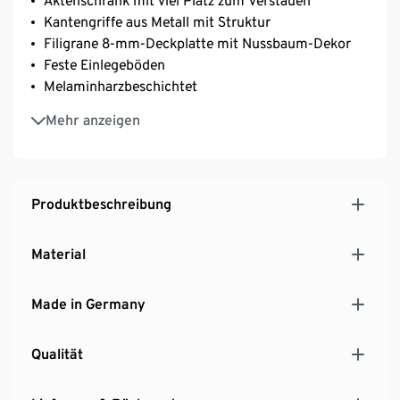
Aktenschrank mit viel Platz zum Verstauen
Kantengriffe aus Metall mit Struktur
Filigrane 8-mm-Deckplatte mit Nussbaum-Dekor
Feste Einlegeböden
Melaminharzbeschichtet
Hochwertige ABS-Kanten
Mehr anzeigen
Hersteller: Germania Werk Krome GmbH & Co. KG
MADE IN GERMANY
Produktbeschreibung
Material
Made in Germany
Qualität