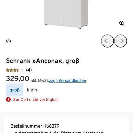
1/3
Schrank »Ancona«, groß
(4)
329,00
inkl. MwSt.
zzgl. Versandkosten
groß
klein
Zur Zeit nicht verfügbar
Bestellnummer: 168379