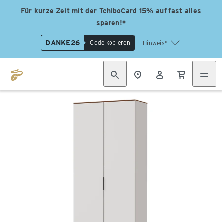
Für kurze Zeit mit der TchiboCard 15% auf fast alles
sparen!*
DANKE26
Code kopieren
Hinweis*