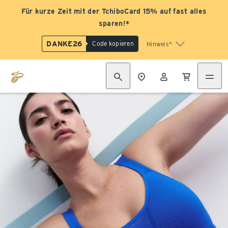
Für kurze Zeit mit der TchiboCard 15% auf fast alles
sparen!*
DANKE26
Code kopieren
Hinweis*