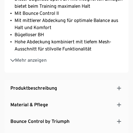
bietet beim Training maximalen Halt
Mit Bounce Control II
Mit mittlerer Abdeckung für optimale Balance aus
Halt und Komfort
Bügelloser BH
Hohe Abdeckung kombiniert mit tiefem Mesh-
Ausschnitt für stilvolle Funktionalität
Maximaler Tragekomfort ermöglicht störungsfreies
Mehr anzeigen
Training in jeder Intensität
Verstellbare gepolsterte Träger können gekreuzt
werden für eine individuelle Passform
Cups mit Spacer Technologie bieten eine hohe
Produktbeschreibung
Atmungsaktivität
Triaction Energy Lite Extreme Technologie
Material & Pflege
gewährleistet optimalen Halt für intensive
Trainingseinheiten
Bounce Control by Triumph