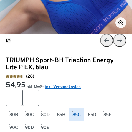
1/4
TRIUMPH Sport-BH Triaction Energy
Lite P EX, blau
(28)
54,95
inkl. MwSt.
inkl. Versandkosten
80B
80C
80D
85B
85C
85D
85E
90C
90D
90E