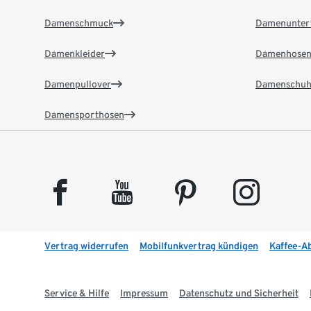
Damenschmuck
Damenunter
Damenkleider
Damenhose
Damenpullover
Damenschuh
Damensporthosen
facebook
youtube
pinterest
instagram
Vertrag widerrufen
Mobilfunkvertrag kündigen
Kaffee-A
Service & Hilfe
Impressum
Datenschutz und Sicherheit