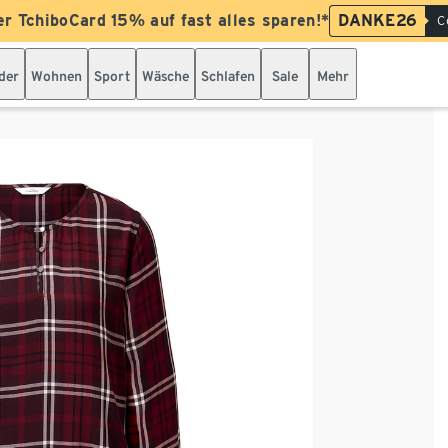
er TchiboCard 15% auf fast alles sparen!*
DANKE26
C
der
Wohnen
Sport
Wäsche
Schlafen
Sale
Mehr