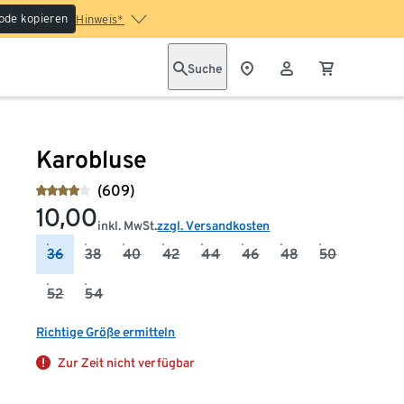
ode kopieren
Hinweis*
Suche
Karobluse
(609)
10,00
inkl. MwSt.
zzgl. Versandkosten
36
38
40
42
44
46
48
50
52
54
Richtige Größe ermitteln
Zur Zeit nicht verfügbar