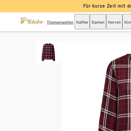
Für kurze Zeit mit d
Themenwelten
Kaffee
Damen
Herren
Kin