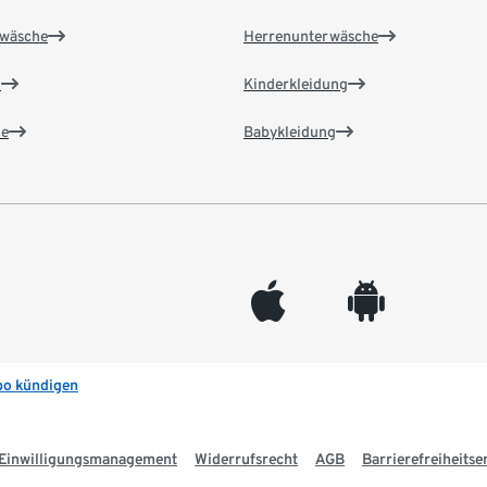
wäsche
Herrenunterwäsche
n
Kinderkleidung
e
Babykleidung
appleinc
android
bo kündigen
Einwilligungsmanagement
Widerrufsrecht
AGB
Barrierefreiheitse