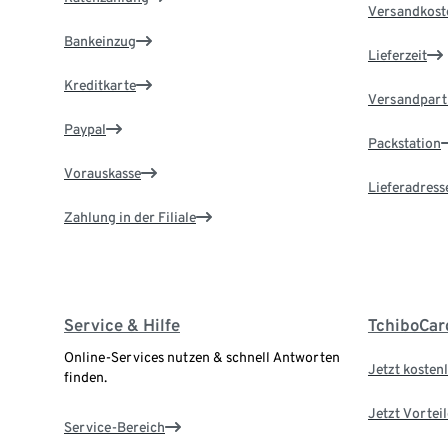
Versandkost
Bankeinzug
Lieferzeit
Kreditkarte
Versandpart
Paypal
Packstation
Vorauskasse
Lieferadress
Zahlung in der Filiale
Service & Hilfe
TchiboCar
Online-Services nutzen & schnell Antworten
Jetzt kostenl
finden.
Jetzt Vortei
Service-Bereich