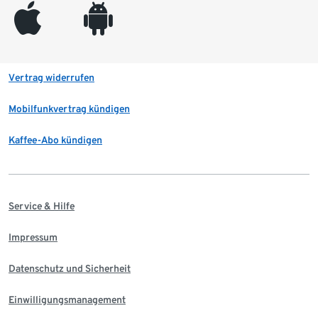
appleinc
android
Vertrag widerrufen
Mobilfunkvertrag kündigen
Kaffee-Abo kündigen
Service & Hilfe
Impressum
Datenschutz und Sicherheit
Einwilligungsmanagement