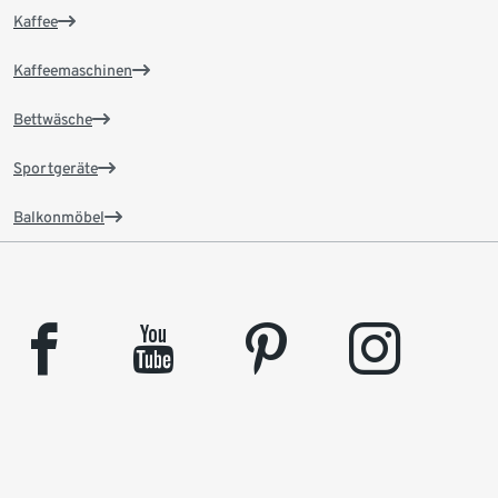
Kaffee
Kaffeemaschinen
Bettwäsche
Sportgeräte
Balkonmöbel
facebook
youtube
pinterest
instagram