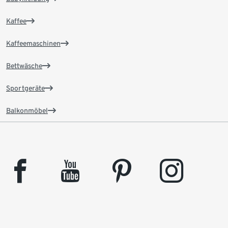
Kaffee
Kaffeemaschinen
Bettwäsche
Sportgeräte
Balkonmöbel
facebook
youtube
pinterest
instagram