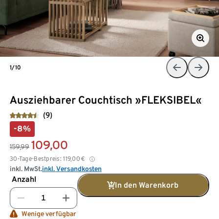
1/10
Ausziehbarer Couchtisch »FLEKSIBEL«
(9)
-8%
109,00
159,99
30-Tage-Bestpreis:
119,00
€
inkl. MwSt.
inkl. Versandkosten
Anzahl
In den Warenkorb
Wenige verfügbar