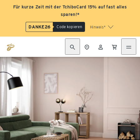
Für kurze Zeit mit der TchiboCard 15% auf fast alles
sparen!*
DANKE26
Code kopieren
Hinweis*