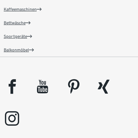
Kaffeemaschinen
Bettwäsche
Sportgeräte
Balkonmöbel
facebook
youtube
pinterest
xing
instagram