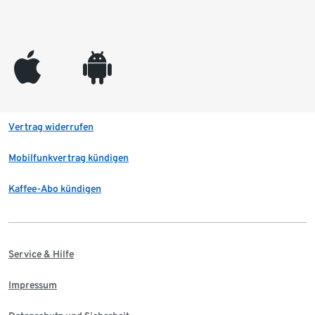
appleinc
android
Vertrag widerrufen
Mobilfunkvertrag kündigen
Kaffee-Abo kündigen
Service & Hilfe
Impressum