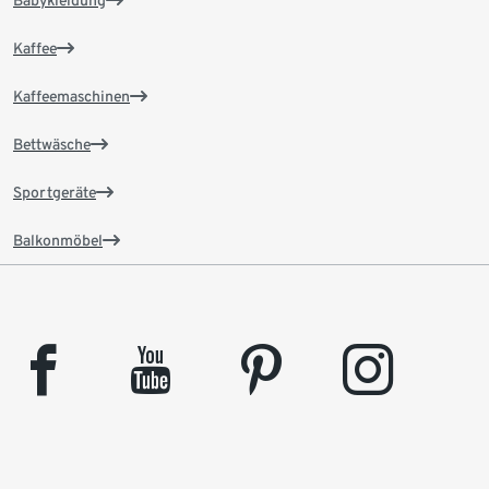
Babykleidung
Kaffee
Kaffeemaschinen
Bettwäsche
Sportgeräte
Balkonmöbel
facebook
youtube
pinterest
instagram