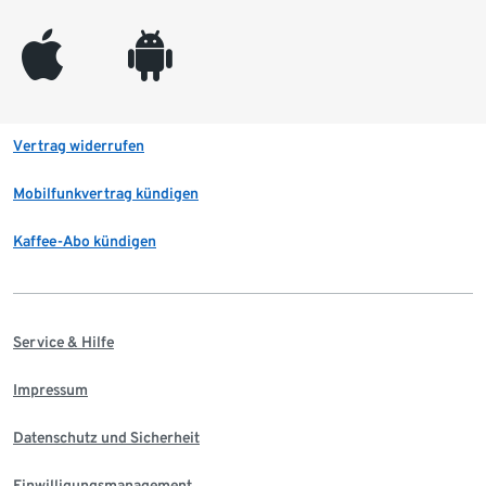
appleinc
android
Vertrag widerrufen
Mobilfunkvertrag kündigen
Kaffee-Abo kündigen
Service & Hilfe
Impressum
Datenschutz und Sicherheit
Einwilligungsmanagement