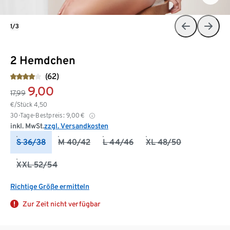
1/3
2 Hemdchen
(62)
9,00
17,99
€/Stück
4,50
30-Tage-Bestpreis:
9,00
€
inkl. MwSt.
zzgl. Versandkosten
S 36/38
M 40/42
L 44/46
XL 48/50
XXL 52/54
Richtige Größe ermitteln
Zur Zeit nicht verfügbar