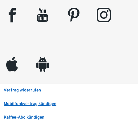
facebook
youtube
pinterest
instagram
appleinc
android
Vertrag widerrufen
Mobilfunkvertrag kündigen
Kaffee-Abo kündigen