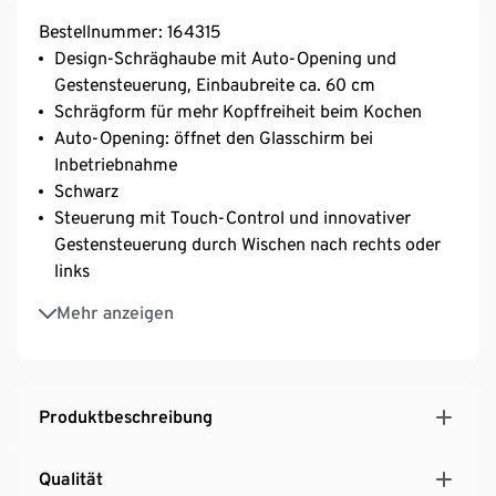
Bestellnummer: 164315
Design-Schräghaube mit Auto-Opening und
Gestensteuerung, Einbaubreite ca. 60 cm
Schrägform für mehr Kopffreiheit beim Kochen
Auto-Opening: öffnet den Glasschirm bei
Inbetriebnahme
Schwarz
Steuerung mit Touch-Control und innovativer
Gestensteuerung durch Wischen nach rechts oder
links
Abluftbetrieb
Mehr anzeigen
Die Kopffreihaube hat 3 Geschwindigkeitsstufen
Beleuchtung 2x 1,5-Watt-LEDs
Zur Wandmontage in der Küche geeignet
Auswaschbarer Metall-Fettfilter
Produktbeschreibung
Qualität