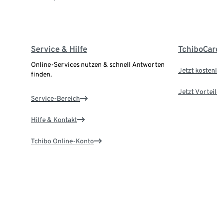
Service & Hilfe
TchiboCar
Online-Services nutzen & schnell Antworten
Jetzt kostenl
finden.
Jetzt Vortei
Service-Bereich
Hilfe & Kontakt
Tchibo Online-Konto