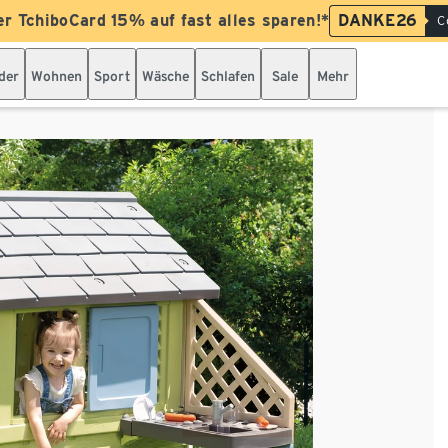
er TchiboCard 15% auf fast alles sparen!*
DANKE26
C
der
Wohnen
Sport
Wäsche
Schlafen
Sale
Mehr