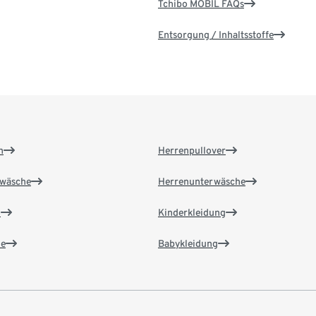
Tchibo MOBIL FAQs
Entsorgung / Inhaltsstoffe
n
Herrenpullover
wäsche
Herrenunterwäsche
n
Kinderkleidung
e
Babykleidung