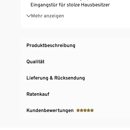
Eingangstür für stolze Hausbesitzer
Ganzjähriger Spielspaß – für den Innen- un
Mehr anzeigen
Einfach zu montieren und besonders stabil
Aus mindestens 50% recyceltem Kunststoff
Besonders widerstandsfähig gegen Wetterein
Erweiterbar mit den Smoby Spielhaus-Zubeh
Produktbeschreibung
Produziert in Frankreich
Qualität
Lieferung & Rücksendung
Ratenkauf
Kundenbewertungen