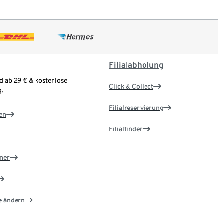
Filialabholung
d ab 29 € & kostenlose
Click & Collect
.
Filialreservierung
en
Filialfinder
ner
e ändern