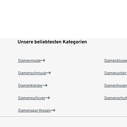
Unsere beliebtesten Kategorien
Damenmode
Damenbluse
Damenschmuck
Damenunter
Damenkleider
Damenhose
Damenpullover
Damenschuh
Damensporthosen