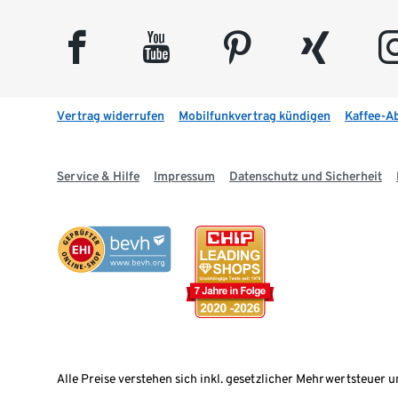
facebook
youtube
pinterest
xing
insta
Vertrag widerrufen
Mobilfunkvertrag kündigen
Kaffee-A
Service & Hilfe
Impressum
Datenschutz und Sicherheit
Alle Preise verstehen sich inkl. gesetzlicher Mehrwertsteuer u