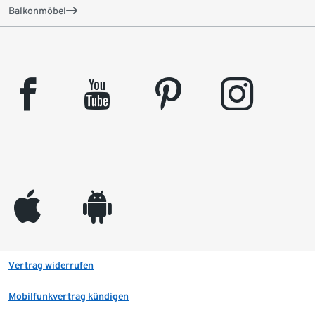
Balkonmöbel
facebook
youtube
pinterest
instagram
appleinc
android
Vertrag widerrufen
Mobilfunkvertrag kündigen