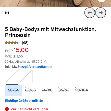
1/6
5 Baby-Bodys mit Mitwachsfunktion,
Prinzessin
(68)
15,00
19,99
€/Stück
3,00
30-Tage-Bestpreis:
15,00
€
inkl. MwSt.
zzgl. Versandkosten
50/56
62/68
74/80
86/92
98/104
Richtige Größe ermitteln
Zur Zeit nicht verfügbar