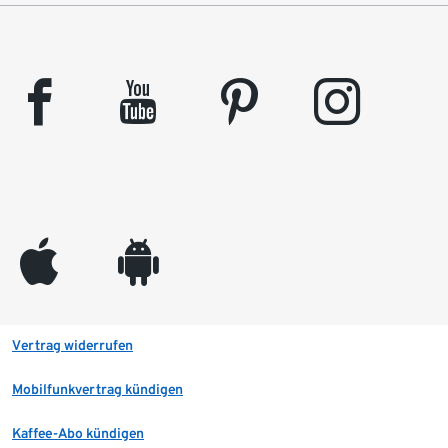
facebook
youtube
pinterest
instagram
appleinc
android
Vertrag widerrufen
Mobilfunkvertrag kündigen
Kaffee-Abo kündigen