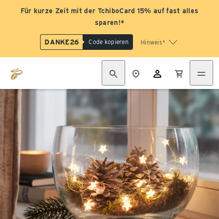
Für kurze Zeit mit der TchiboCard 15% auf fast alles
sparen!*
DANKE26
Code kopieren
Hinweis*