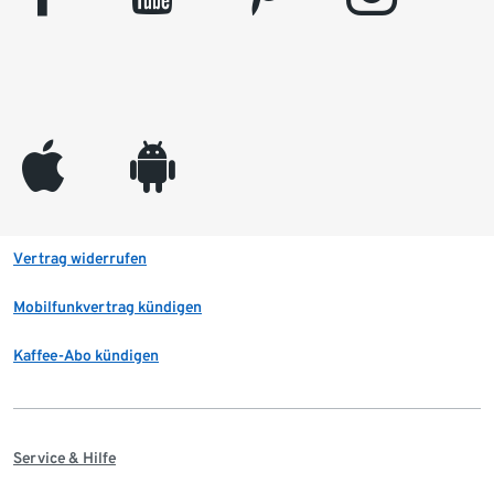
appleinc
android
Vertrag widerrufen
Mobilfunkvertrag kündigen
Kaffee-Abo kündigen
Service & Hilfe