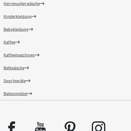
Herrenunterwäsche
Kinderkleidung
Babykleidung
Kaffee
Kaffeemaschinen
Bettwäsche
Sportgeräte
Balkonmöbel
facebook
youtube
pinterest
instagram