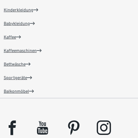
Kinderkleidung
Babykleidung
Kaffee
Kaffeemaschinen
Bettwäsche
Sportgeräte
Balkonmöbel
facebook
youtube
pinterest
instagram