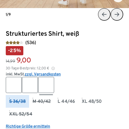
1/9
Strukturiertes Shirt, weiß
(536)
-25%
9,00
14,99
30-Tage-Bestpreis:
12,00
€
inkl. MwSt.
zzgl. Versandkosten
S 36/38
M 40/42
L 44/46
XL 48/50
XXL 52/54
Richtige Größe ermitteln