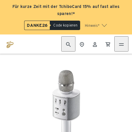
Für kurze Zeit mit der TchiboCard 15% auf fast alles
sparen!*
DANKE26
Code kopieren
Hinweis*