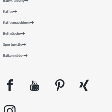
Babykleidung
Kaffee
Kaffeemaschinen
Bettwäsche
Sportgeräte
Balkonmöbel
facebook
youtube
pinterest
xing
instagram