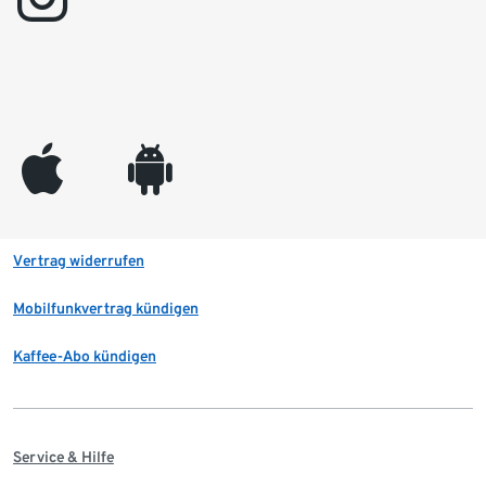
appleinc
android
Vertrag widerrufen
Mobilfunkvertrag kündigen
Kaffee-Abo kündigen
Service & Hilfe