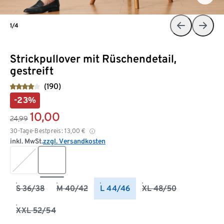
1/4
Strickpullover mit Rüschendetail,
gestreift
(190)
-23%
10,00
24,99
30-Tage-Bestpreis:
13,00
€
inkl. MwSt.
zzgl. Versandkosten
S 36/38
M 40/42
L 44/46
XL 48/50
XXL 52/54