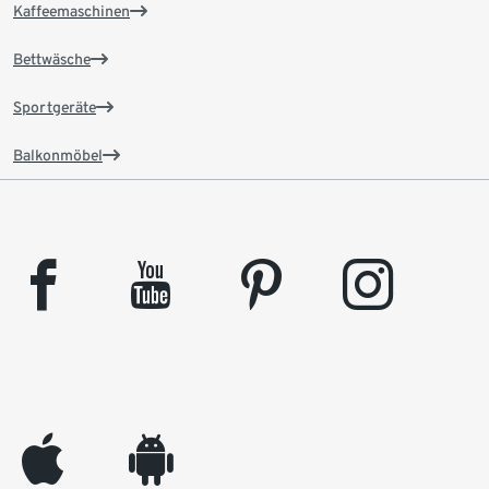
Kaffeemaschinen
Bettwäsche
Sportgeräte
Balkonmöbel
facebook
youtube
pinterest
instagram
appleinc
android